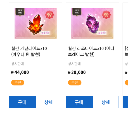
월간 카닐라이트x10
월간 라즈나이트x10 (이너
[
(아우터 원 발현)
브레이크 발현)
상시판매
상시판매
상
₩
44,000
₩
20,000
₩
추천
추천
구매
상세
구매
상세